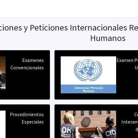
ones y Peticiones Internacionales Re
Humanos
Examenes
Examen Pe
Convencionales
U
Procedimientos
C
Especiales
Interam