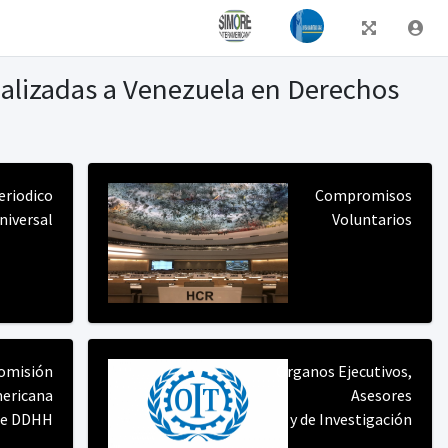
alizadas a Venezuela en Derechos
riodico
Compromisos
niversal
Voluntarios
omisión
Órganos Ejecutivos,
ericana
Asesores
de DDHH
y de Investigación